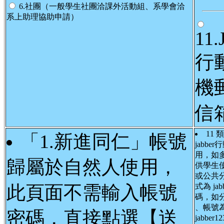
6.社團（一般學生社團洽課外活動組、系學會洽
系上助理協助申請）
11.
行
機
信
11
「1.新進同仁」帳號
jabbe
用，如
歸屬於自然人使用，
供學生
或公共
此頁面不需輸入帳號
式為 ja
碼，如分
、帳號
密碼，直接點選【送
jabber1