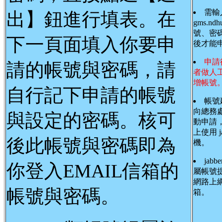
需輸
出】鈕進行填表。在
gms.ndh
號、密
下一頁面填入你要申
後才能
申請
請的帳號與密碼，請
者做人
增帳號
自行記下申請的帳號
帳號
向總務
與設定的密碼。核可
動申請
上使用 j
後此帳號與密碼即為
機。
jab
你登入EMAIL信箱的
屬帳號
網路上網
帳號與密碼。
箱。