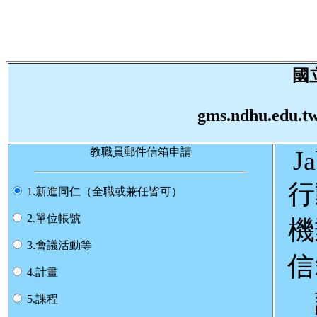
國
gms.ndhu.
教職員郵件信箱申請
Ja
行
1.新進同仁（全職或兼任皆可）
2.單位帳號
機
3.會議活動等
信
4.計畫
5.課程